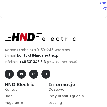
zad
py
Adres: Trzebnicka 9, 50-245 Wrocław
E-mail:
kontakt@hndelectric.pl
Infolinia:
+48 531 348 813
(PON-PT 9:00-14:00)
HND Electric
Informacje
Kontakt
Dostawa
Blog
Raty Credit Agricole
Regulamin
Leasing