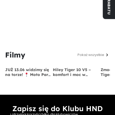
Filmy
Pokaż wszystkie
JUŻ 13.06 widzimy się
Hiley Tiger 10 V5 –
Zmodyf
na torze!
Moto Park
komfort i moc w
Tiger 
Kraków
13 czerwca
jednym
x BigS
Zapisz się do Klubu HND
i otrzymaj korzyści tylko dla klubowiczów