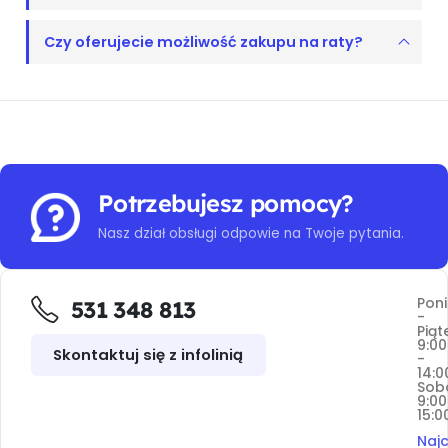
Czy oferujecie możliwość zakupu na raty?
Potrzebujesz pomocy?
Nasz dział obsługi odpowie na Twoje pytania.
Poni
531 348 813
-
Piąt
9:00
Skontaktuj się z infolinią
-
14:0
Sob
9:00
15:0
Najc