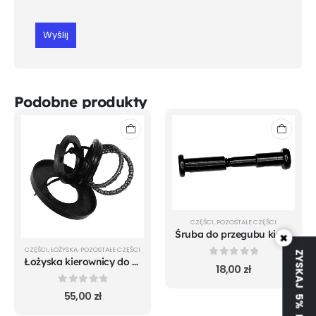
Podobne produkty
CZĘŚCI
,
POZOSTAŁE CZĘŚCI
Śruba do przegubu kierownicy Xiaomi M365
×
CZĘŚCI
,
ŁOŻYSKA
,
POZOSTAŁE CZĘŚCI
ZYSKAJ 5% RABATU
Łożyska kierownicy do Xiaomi m365 Pro Mi 1S Pro 2 Essential
0
out of 5
18,00
zł
0
out of 5
55,00
zł