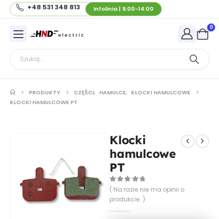
+48 531 348 813
Infolinia | 9:00-14:00
0
PRODUKTY
CZĘŚCI
,
HAMULCE
,
KLOCKI HAMULCOWE
KLOCKI HAMULCOWE PT
Klocki
hamulcowe
PT
0
out of 5
( Na razie nie ma opinii o
produkcie. )