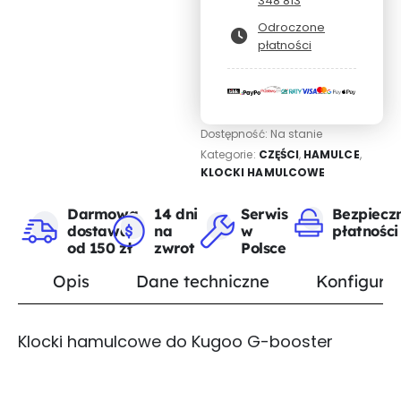
348 813
Odroczone
płatności
Dostępność:
Na stanie
Kategorie:
CZĘŚCI
,
HAMULCE
,
KLOCKI HAMULCOWE
Darmowa
14 dni
Serwis
Bezpiecz
dostawa
na
w
płatności
od 150 zł
zwrot
Polsce
Opis
Dane techniczne
Konfigurat
Klocki hamulcowe do Kugoo G-booster