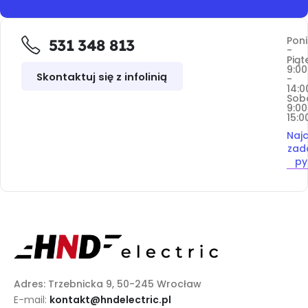
Poni
531 348 813
-
Piąt
9:00
Skontaktuj się z infolinią
-
14:0
Sob
9:00
15:0
Najc
zad
py
Adres: Trzebnicka 9, 50-245 Wrocław
E-mail:
kontakt@hndelectric.pl