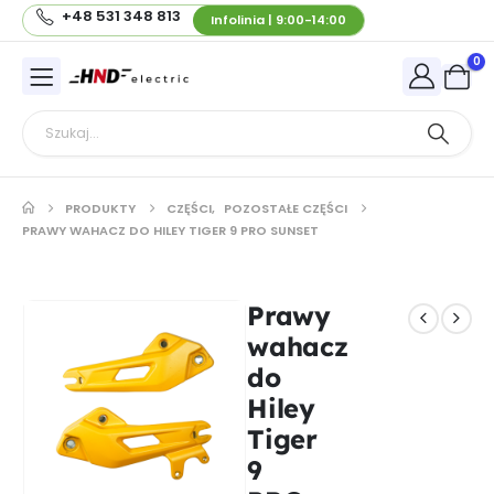
+48 531 348 813
Infolinia | 9:00-14:00
0
PRODUKTY
CZĘŚCI
,
POZOSTAŁE CZĘŚCI
PRAWY WAHACZ DO HILEY TIGER 9 PRO SUNSET
Prawy
wahacz
do
Hiley
Tiger
9