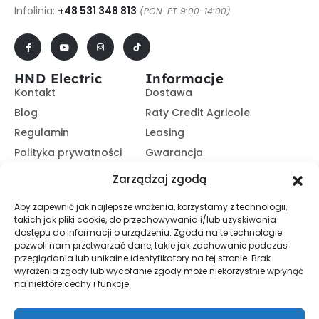
Infolinia:
+48 531 348 813
(PON-PT 9:00-14:00)
HND Electric
Informacje
Kontakt
Dostawa
Blog
Raty Credit Agricole
Regulamin
Leasing
Polityka prywatności
Gwarancja
Kariera
14 dni na zwrot
Zarządzaj zgodą
Platforma B2B
Polecaj i zarabiaj
Aby zapewnić jak najlepsze wrażenia, korzystamy z technologii,
Program partnerski
takich jak pliki cookie, do przechowywania i/lub uzyskiwania
Zasubskrybuj nasz Newsletter
dostępu do informacji o urządzeniu. Zgoda na te technologie
pozwoli nam przetwarzać dane, takie jak zachowanie podczas
przeglądania lub unikalne identyfikatory na tej stronie. Brak
wyrażenia zgody lub wycofanie zgody może niekorzystnie wpłynąć
Zapisz Się
na niektóre cechy i funkcje.
Promocje, informacje i nowości. Zapisz się do newslettera,