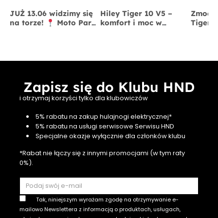
JUŻ 13.06 widzimy się
Hiley Tiger 10 V5 –
Zmodyf
na torze!
Moto Park
komfort i moc w
Tiger 
Kraków
13 czerwca
jednym
x BigS
Zapisz się do Klubu HND
i otrzymaj korzyści tylko dla klubowiczów
5% rabatu na zakup hulajnogi elektrycznej*
5% rabatu na usługi serwisowe Serwisu HND
Specjalne okazje wyłącznie dla członków klubu
*Rabat nie łączy się z innymi promocjami (w tym raty
0%).
Tak, niniejszym wyrażam zgodę na otrzymywanie e-
mailowo Newslettera z informacją o produktach, usługach,