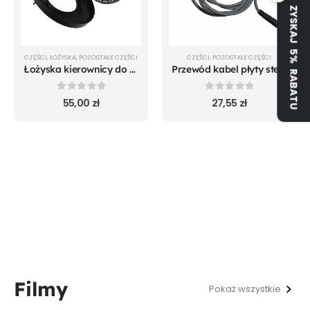
ZYSKAJ 5% RABATU
CZĘŚCI
,
ŁOŻYSKA
,
POZOSTAŁE CZĘŚCI
CZĘŚCI
,
POZOSTAŁE CZĘŚCI
Łożyska kierownicy do Xiaomi m365 Pro Mi 1S Pro 2 Essential
Przewód kabel płyty sterowania wyświetlacza Xiaomi m365 Pro 2 1S Essential
0
out of 5
0
out of 5
55,00
zł
27,55
zł
Filmy
Pokaż wszystkie