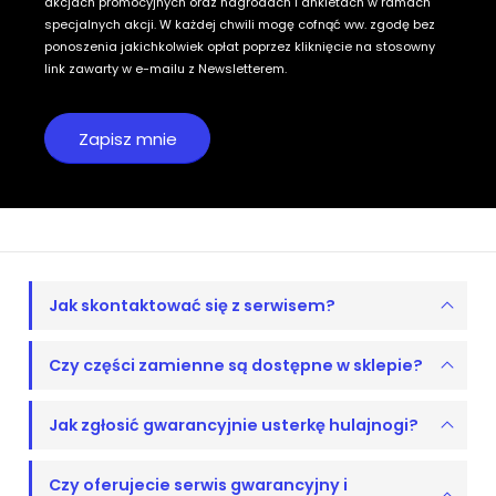
akcjach promocyjnych oraz nagrodach i ankietach w ramach
specjalnych akcji. W każdej chwili mogę cofnąć ww. zgodę bez
ponoszenia jakichkolwiek opłat poprzez kliknięcie na stosowny
link zawarty w e-mailu z Newsletterem.
Jak skontaktować się z serwisem?
Czy części zamienne są dostępne w sklepie?
Jak zgłosić gwarancyjnie usterkę hulajnogi?
Czy oferujecie serwis gwarancyjny i