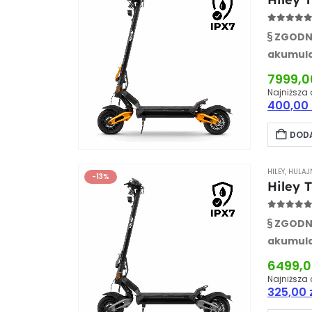
5.00
out
ZGODNA
akumul
Waga:
3
7999,
Najniższa 
400,00
DODA
HILEY
,
HULAJ
-13%
Hiley 
5.00
out
ZGODNA
akumul
Waga:
3
6499,
Najniższa 
325,00