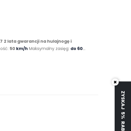
X7
2 lata gwarancji na hulajnogę i
kość:
50
km/h
Maksymalny zasięg:
do 60
×
ZYSKAJ 5% RABATU