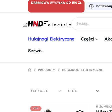
DARMOWA WYSYŁKA OD 150 ZŁ
Potrzebu
Hulajnogi Elektryczne
Części
Akc
Serwis
PRODUKTY
HULAJNOGI ELEKTRYCZNE
KATEGORIE
CENA
HILEY
,
HULAJ
-11%
Hiley 