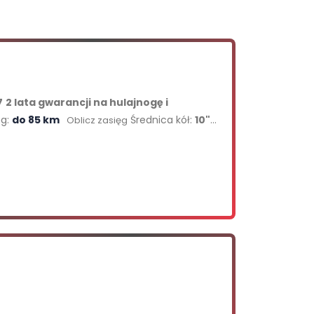
7
2 lata gwarancji na hulajnogę i
ęg:
do 85 km
Średnica kół:
10"
Oblicz zasięg