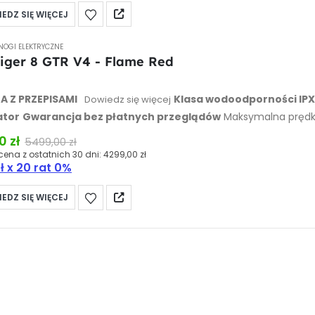
EDZ SIĘ WIĘCEJ
NOGI ELEKTRYCZNE
Tiger 8 GTR V4 - Flame Red
 of 5
 Z PRZEPISAMI
Klasa wodoodporności IP
Dowiedz się więcej
ator
Gwarancja bez płatnych przeglądów
Maksymalna pręd
Średnica kół:
8,5"
Waga:
24 kg
cz zasięg
00
zł
5499,00
zł
cena z ostatnich 30 dni:
4299,00
zł
ł
x 20 rat 0%
EDZ SIĘ WIĘCEJ