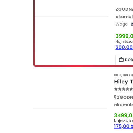
ZGODNA
akumul
-13%
Waga:
2
3999,
Najniższa
200,0
DOD
HILEY
,
HULAJ
Hiley 
5.00
out
ZGODNA
akumul
BRAK W
MAGAZYNIE
Waga:
2
-13%
3499,
Najniższa 
175,00
z