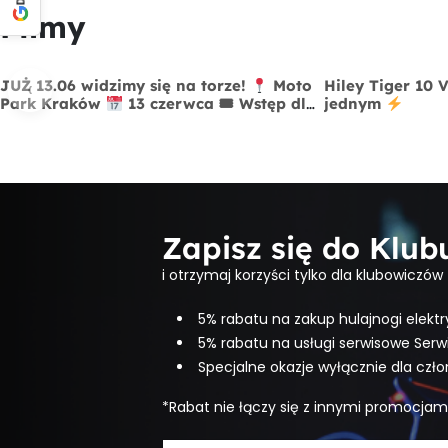
Filmy
‹
JUŻ 13.06 widzimy się na torze!
Moto
Hiley Tiger 10 
Park Kraków
13 czerwca 🎟 Wstęp dla
jednym
widzów FREE
Zapisz się do Klu
i otrzymaj korzyści tylko dla klubowiczów
5% rabatu na zakup hulajnogi elektr
5% rabatu na usługi serwisowe Serw
Specjalne okazje wyłącznie dla czł
*Rabat nie łączy się z innymi promocjam