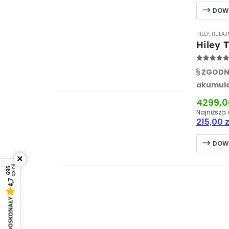
DOWI
HILEY
,
HULAJ
Hiley 
5.00
out
ZGODNA
akumul
BRAK W
MAGAZYNIE
km
Obli
4299,
-22%
Najniższa 
215,00
z
DOWI
×
opinii
695
4,7
DOSKONAŁY