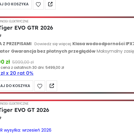
J DO KOSZYKA
JNOGI ELEKTRYCZNE
Tiger EVO GTR 2026
 of 5
 Z PRZEPISAMI
Klasa wodoodporności IPX
Dowiedz się więcej
ator
Gwarancja bez płatnych przeglądów
Maksymalny zasi
8,5 kg
00
zł
5999,00
zł
 cena z ostatnich 30 dni:
5499,00
zł
0
zł
x 20 rat 0%
AJ DO KOSZYKA
JNOGI ELEKTRYCZNE
Tiger EVO GT 2026
 of 5
R wysyłka: wrzesień 2026