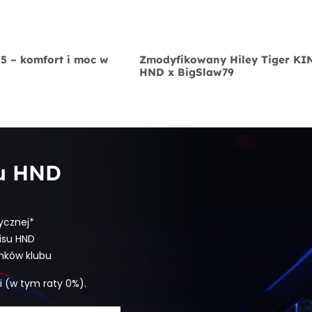
V5 – komfort i moc w
Zmodyfikowany Hiley Tiger K
HND x BigSlaw79
bu HND
ycznej*
isu HND
onków klubu
i (w tym raty 0%).