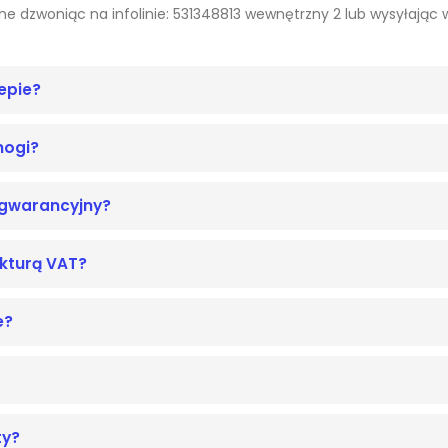
e dzwoniąc na infolinie: 531348813 wewnętrzny 2 lub wysyłając
epie?
nogi?
ogwarancyjny?
akturą VAT?
e?
ty?