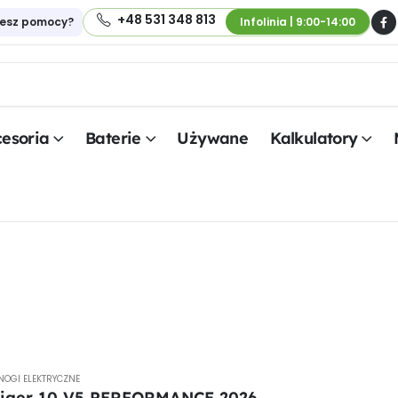
+48 531 348 813
jesz pomocy?
Infolinia | 9:00-14:00
esoria
Baterie
Używane
Kalkulatory
NOGI ELEKTRYCZNE
Tiger 10 V5 PERFORMANCE 2026