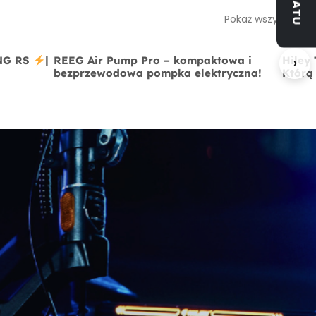
Pokaż wszystkie
›
ING RS
|
REEG Air Pump Pro – kompaktowa i
Hiley
bezprzewodowa pompka elektryczna!
Którą