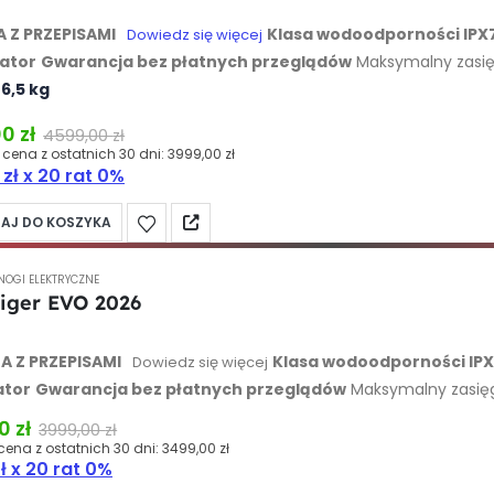
 Z PRZEPISAMI
Klasa wodoodporności IPX
Dowiedz się więcej
ator
Gwarancja bez płatnych przeglądów
Maksymalny zasi
6,5 kg
00
zł
4599,00
zł
 cena z ostatnich 30 dni:
3999,00
zł
0
zł
x 20 rat 0%
AJ DO KOSZYKA
NOGI ELEKTRYCZNE
Tiger EVO 2026
 of 5
 Z PRZEPISAMI
Klasa wodoodporności IP
Dowiedz się więcej
ator
Gwarancja bez płatnych przeglądów
Maksymalny zasię
6 kg
00
zł
3999,00
zł
cena z ostatnich 30 dni:
3499,00
zł
ł
x 20 rat 0%