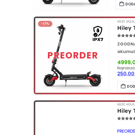
DODA
HILEY
,
HULA
-17%
Hiley 
4.96
out
ZGODNA
akumul
Waga:
2
4999,
Najniższa
250,0
DOD
HILEY
,
HULA
Hiley 
4.90
out
PREORDE