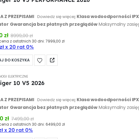
 of 5
 Z PRZEPISAMI
Klasa wodoodporności IP
Dowiedz się więcej
ator
Gwarancja bez płatnych przeglądów
Maksymalny zasię
0 kg
00
zł
8999,00
zł
cena z ostatnich 30 dni:
7999,00
zł
zł
x 20 rat 0%
J DO KOSZYKA
NOGI ELEKTRYCZNE
Tiger 10 V5 2026
 of 5
 Z PRZEPISAMI
Klasa wodoodporności IP
Dowiedz się więcej
ator
Gwarancja bez płatnych przeglądów
Maksymalny zasię
0 kg
00
zł
7499,00
zł
cena z ostatnich 30 dni:
6499,00
zł
zł
x 20 rat 0%