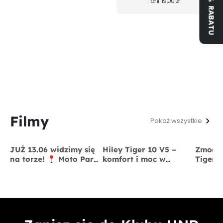
dni:
19,00
zł
Filmy
Pokaż wszystkie
JUŻ 13.06 widzimy się
Hiley Tiger 10 V5 –
Zmodyf
na torze!
Moto Park
komfort i moc w
Tiger 
Kraków
13 czerwca
jednym
x BigS