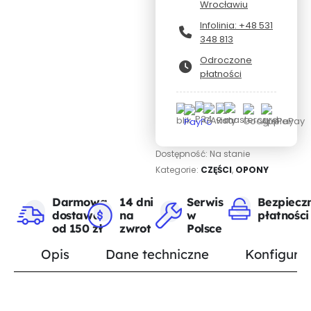
Wrocławiu
Infolinia: +48 531
348 813
Odroczone
płatności
Dostępność:
Na stanie
Kategorie:
CZĘŚCI
,
OPONY
Darmowa
14 dni
Serwis
Bezpiecz
dostawa
na
w
płatności
od 150 zł
zwrot
Polsce
Opis
Dane techniczne
Konfigurat