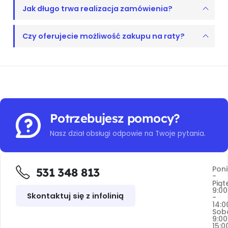
Jak długo trwa realizacja zamówienia?
Czy oferujecie możliwość zakupu na raty?
Potrzebujesz pomocy?
Nasz dział obsługi odpowie na Twoje pytania.
Poni
531 348 813
-
Piąt
9:00
Skontaktuj się z infolinią
-
14:0
Sob
9:00
15:0