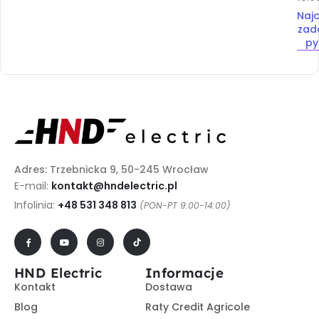
Najc
zad
py
Adres: Trzebnicka 9, 50-245 Wrocław
E-mail:
kontakt@hndelectric.pl
Infolinia:
+48 531 348 813
(PON-PT 9:00-14:00)
HND Electric
Informacje
Kontakt
Dostawa
Blog
Raty Credit Agricole