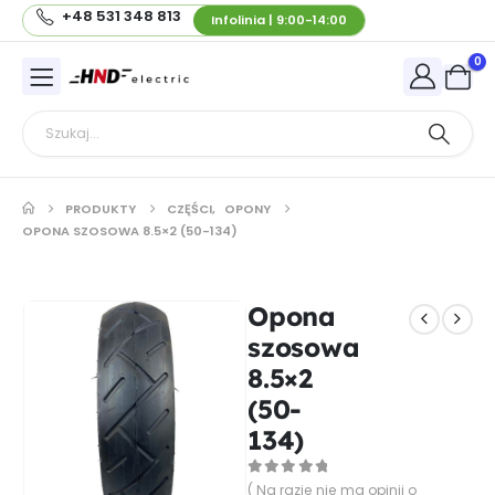
+48 531 348 813
Infolinia | 9:00-14:00
0
PRODUKTY
CZĘŚCI
,
OPONY
OPONA SZOSOWA 8.5×2 (50-134)
Opona
szosowa
8.5×2
(50-
134)
0
out of 5
( Na razie nie ma opinii o