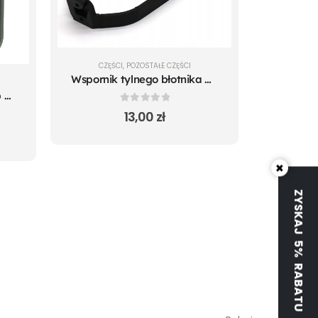
CZĘŚCI
,
POZOSTAŁE CZĘŚCI
Wspornik tylnego błotnika Xiaomi M365/M365 PRO
Przednie maskownice śrub koła do Xiaomi m365 Pro Mi 1S Pro 2 Essential
0
out of 5
13,00
zł
×
ZYSKAJ 5% RABATU