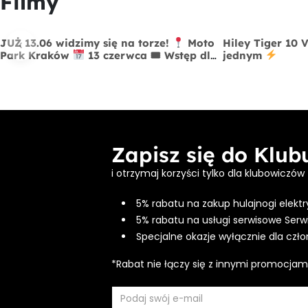
Filmy
‹
JUŻ 13.06 widzimy się na torze!
Moto
Hiley Tiger 10 
Park Kraków
13 czerwca 🎟 Wstęp dla
jednym
widzów FREE
Zapisz się do Klu
i otrzymaj korzyści tylko dla klubowiczów
5% rabatu na zakup hulajnogi elektr
5% rabatu na usługi serwisowe Serw
Specjalne okazje wyłącznie dla czł
*Rabat nie łączy się z innymi promocjam