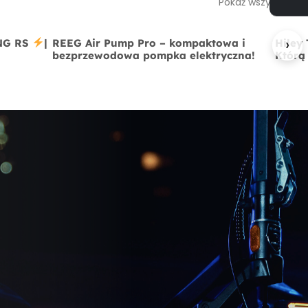
Pokaż wszystkie
›
ING RS
|
REEG Air Pump Pro – kompaktowa i
Hiley
bezprzewodowa pompka elektryczna!
Którą