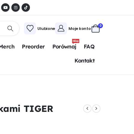
0
Ulubione
Moje konto
Hiley
Merch
Preorder
Porównaj
FAQ
Kontakt
ętkami TIGER