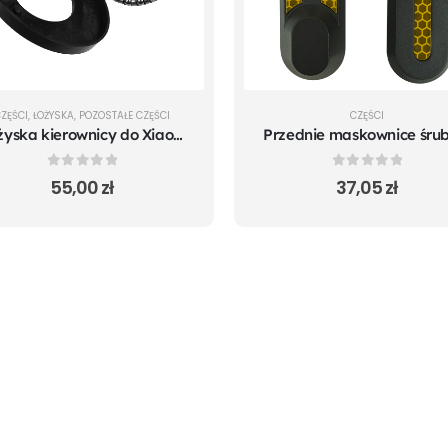
ZĘŚCI
,
ŁOŻYSKA
,
POZOSTAŁE CZĘŚCI
CZĘŚCI
Łożyska kierownicy do Xiaomi m365 Pro Mi 1S Pro 2 Essential
0
out of 5
0
out of 5
55,00
zł
37,05
zł