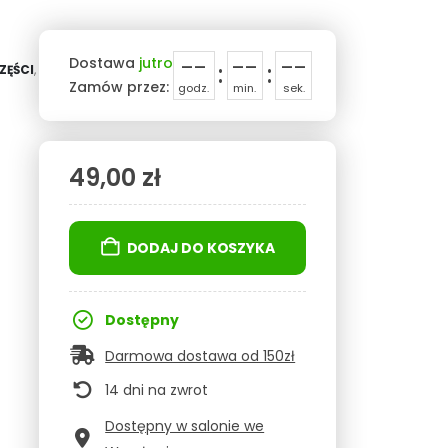
--
--
--
Dostawa
jutro
:
:
ZĘŚCI
,
Zamów przez:
godz.
min.
sek.
49,00
zł
DODAJ DO KOSZYKA
Dostępny
Darmowa dostawa od 150zł
14 dni na zwrot
Dostępny w salonie we