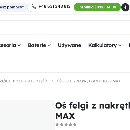
+48 531 348 813
jesz pomocy?
Infolinia | 9:00-14:00
esoria
Baterie
Używane
Kalkulatory
ZĘŚCI
,
POZOSTAŁE CZĘŚCI
OŚ FELGI Z NAKRĘTKAMI TIGER MAX
Oś felgi z nakr
MAX
0
out of 5