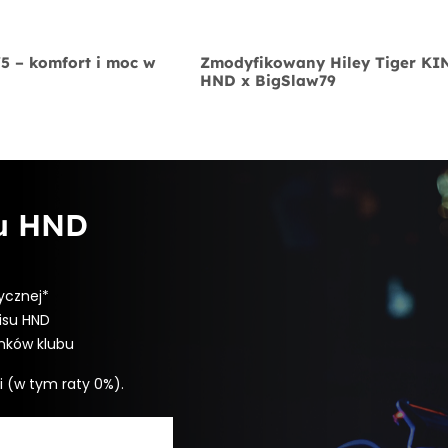
V5 – komfort i moc w
Zmodyfikowany Hiley Tiger K
HND x BigSlaw79
bu HND
ycznej*
isu HND
onków klubu
i (w tym raty 0%).