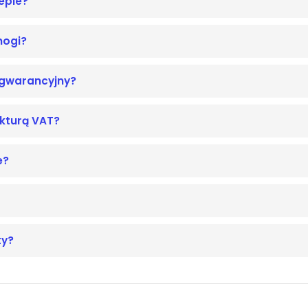
epie?
nogi?
ogwarancyjny?
akturą VAT?
e?
ty?