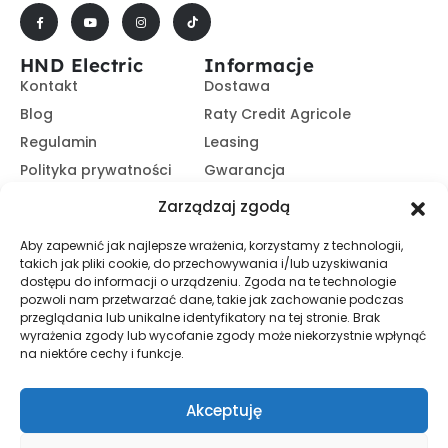
HND Electric
Informacje
Kontakt
Dostawa
Blog
Raty Credit Agricole
Regulamin
Leasing
Polityka prywatności
Gwarancja
Kariera
14 dni na zwrot
Zarządzaj zgodą
Platforma B2B
Polecaj i zarabiaj
Aby zapewnić jak najlepsze wrażenia, korzystamy z technologii,
Program partnerski
takich jak pliki cookie, do przechowywania i/lub uzyskiwania
Zasubskrybuj nasz Newsletter
dostępu do informacji o urządzeniu. Zgoda na te technologie
pozwoli nam przetwarzać dane, takie jak zachowanie podczas
przeglądania lub unikalne identyfikatory na tej stronie. Brak
wyrażenia zgody lub wycofanie zgody może niekorzystnie wpłynąć
Zapisz Się
na niektóre cechy i funkcje.
Promocje, informacje i nowości. Zapisz się do newslettera,
aby nic nie przegapić.
Akceptuję