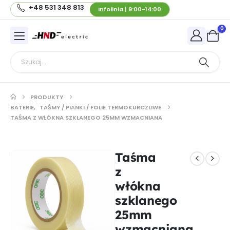
+48 531 348 813
Infolinia | 9:00-14:00
0
PRODUKTY
BATERIE
,
TAŚMY / PIANKI / FOLIE TERMOKURCZLIWE
TAŚMA Z WŁÓKNA SZKLANEGO 25MM WZMACNIANA
Taśma
z
włókna
szklanego
25mm
wzmacniana