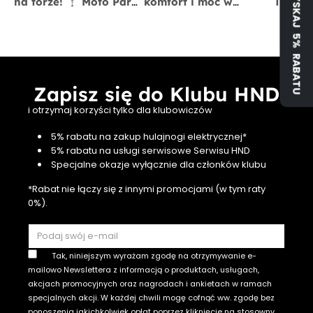
ZYSKAJ 5% RABATU
na torze!
Moto Park
komfort i moc w
Tiger 
Kraków
13 czerwca
jednym
x BigS
Zapisz się do Klubu HND
i otrzymaj korzyści tylko dla klubowiczów
5% rabatu na zakup hulajnogi elektrycznej*
5% rabatu na usługi serwisowe Serwisu HND
Specjalne okazje wyłącznie dla członków klubu
*Rabat nie łączy się z innymi promocjami (w tym raty
0%).
Tak, niniejszym wyrażam zgodę na otrzymywanie e-
mailowo Newslettera z informacją o produktach, usługach,
akcjach promocyjnych oraz nagrodach i ankietach w ramach
specjalnych akcji. W każdej chwili mogę cofnąć ww. zgodę bez
ponoszenia jakichkolwiek opłat poprzez kliknięcie na stosowny