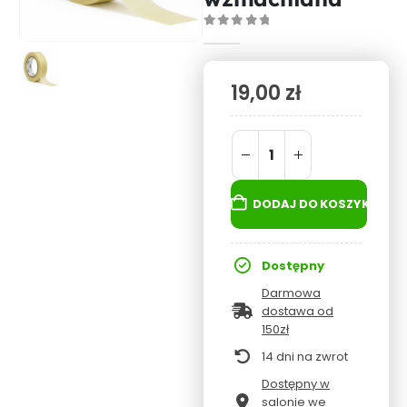
0
out of 5
19,00
zł
DODAJ DO KOSZYKA
Dostępny
Darmowa
dostawa od
150zł
14 dni na zwrot
Dostępny w
salonie we