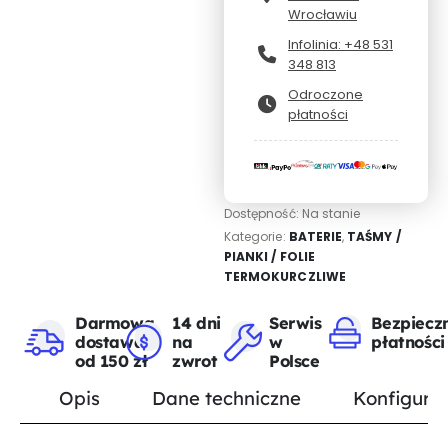
Wrocławiu
Infolinia: +48 531
348 813
Odroczone
płatności
Dostępność:
Na stanie
Kategorie:
BATERIE
,
TAŚMY /
PIANKI / FOLIE
TERMOKURCZLIWE
Darmowa
14 dni
Serwis
Bezpiecz
dostawa
na
w
płatności
od 150 zł
zwrot
Polsce
Opis
Dane techniczne
Konfigurat