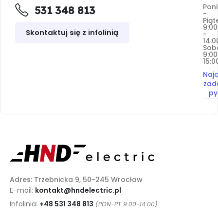
Poni
531 348 813
-
Piąt
9:00
Skontaktuj się z infolinią
-
14:0
Sob
9:00
15:0
Najc
zad
py
Adres: Trzebnicka 9, 50-245 Wrocław
E-mail:
kontakt@hndelectric.pl
Infolinia:
+48 531 348 813
(PON-PT 9:00-14:00)