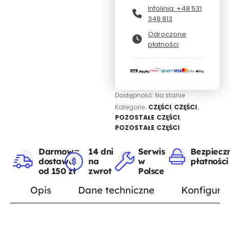
Infolinia: +48 531
348 813
Odroczone
płatności
Dostępność:
Na stanie
Kategorie:
CZĘŚCI
,
CZĘŚCI
,
POZOSTAŁE CZĘŚCI
,
POZOSTAŁE CZĘŚCI
Darmowa
14 dni
Serwis
Bezpiecz
dostawa
na
w
płatności
od 150 zł
zwrot
Polsce
Opis
Dane techniczne
Konfigurat