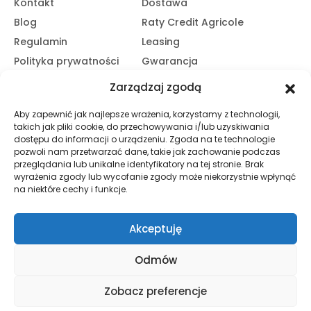
Kontakt
Dostawa
Blog
Raty Credit Agricole
Regulamin
Leasing
Polityka prywatności
Gwarancja
Kariera
14 dni na zwrot
Zarządzaj zgodą
Platforma B2B
Polecaj i zarabiaj
Aby zapewnić jak najlepsze wrażenia, korzystamy z technologii,
Program partnerski
takich jak pliki cookie, do przechowywania i/lub uzyskiwania
Zasubskrybuj nasz Newsletter
dostępu do informacji o urządzeniu. Zgoda na te technologie
pozwoli nam przetwarzać dane, takie jak zachowanie podczas
przeglądania lub unikalne identyfikatory na tej stronie. Brak
wyrażenia zgody lub wycofanie zgody może niekorzystnie wpłynąć
Zapisz Się
na niektóre cechy i funkcje.
Promocje, informacje i nowości. Zapisz się do newslettera,
aby nic nie przegapić.
Akceptuję
Odmów
© HND Electric. 2025 - Wszelkie prawa zastrzeżone
Zobacz preferencje