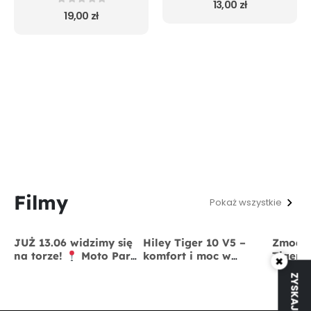
13,00
zł
0
out of 5
19,00
zł
Filmy
Pokaż wszystkie
JUŻ 13.06 widzimy się
Hiley Tiger 10 V5 –
Zmodyf
na torze!
Moto Park
komfort i moc w
Tiger 
×
Kraków
13 czerwca
jednym
x BigS