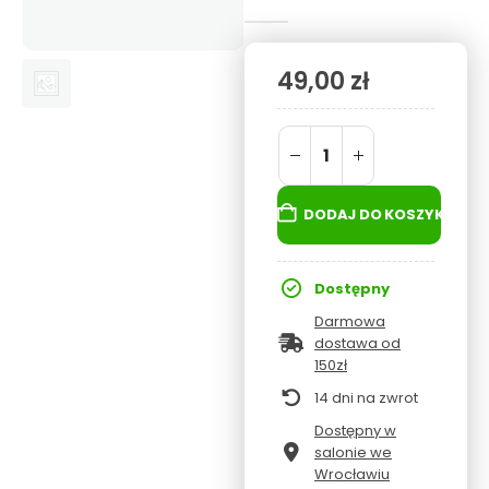
0
out of 5
49,00
zł
DODAJ DO KOSZYKA
Dostępny
Darmowa
dostawa od
150zł
14 dni na zwrot
Dostępny w
salonie we
Wrocławiu