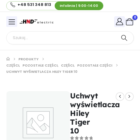
+48 531 348 813
Infolinia | 9:00-14:00
0
PRODUKTY
CZĘŚCI
,
POZOSTAŁE CZĘŚCI
,
CZĘŚCI
,
POZOSTAŁE CZĘŚCI
UCHWYT WYŚWIETLACZA HILEY TIGER 10
Uchwyt
wyświetlacza
Hiley
Tiger
10