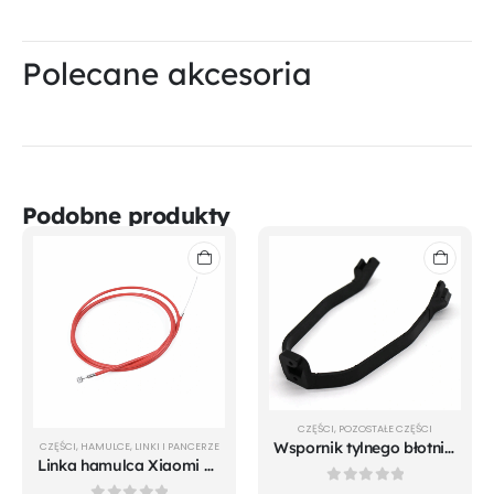
Polecane akcesoria
Podobne produkty
CZĘŚCI
,
POZOSTAŁE CZĘŚCI
Wspornik tylnego błotnika Xiaomi M365/M365 PRO
CZĘŚCI
,
HAMULCE
,
LINKI I PANCERZE
Linka hamulca Xiaomi m365 i Mi 1S czerwona
0
out of 5