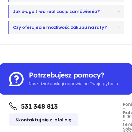
Jak długo trwa realizacja zamówienia?
Czy oferujecie możliwość zakupu na raty?
Potrzebujesz pomocy?
Nasz dział obsługi odpowie na Twoje pytania.
Poni
531 348 813
-
Piąt
9:00
Skontaktuj się z infolinią
-
14:0
Sob