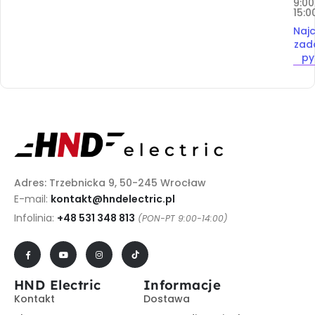
9:00
15:0
Najc
zad
py
Adres: Trzebnicka 9, 50-245 Wrocław
E-mail:
kontakt@hndelectric.pl
Infolinia:
+48 531 348 813
(PON-PT 9:00-14:00)
HND Electric
Informacje
Kontakt
Dostawa