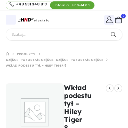
+48 531 348 813
Infolinia | 9:00-14:00
0
PRODUKTY
CZĘŚCI
,
POZOSTAŁE CZĘŚCI
,
CZĘŚCI
,
POZOSTAŁE CZĘŚCI
WKŁAD PODESTU TYŁ – HILEY TIGER 8
Wkład
podestu
tył –
Hiley
Tiger
8