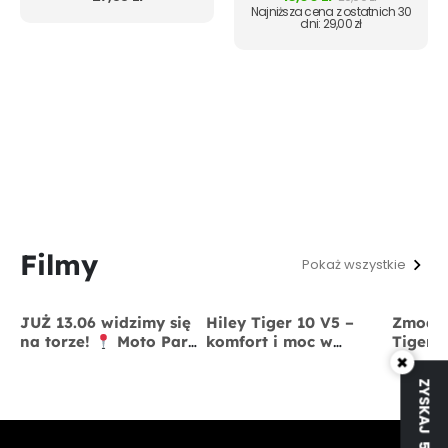
Najniższa cena z ostatnich 30
dni:
29,00
zł
Filmy
Pokaż wszystkie
JUŻ 13.06 widzimy się
Hiley Tiger 10 V5 –
Zmodyf
na torze!
Moto Park
komfort i moc w
Tiger 
Kraków
13 czerwca
jednym
x BigS
×