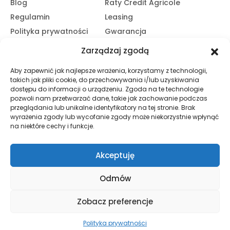
Blog
Raty Credit Agricole
Regulamin
Leasing
Polityka prywatności
Gwarancja
Kariera
14 dni na zwrot
Zarządzaj zgodą
Platforma B2B
Polecaj i zarabiaj
Aby zapewnić jak najlepsze wrażenia, korzystamy z technologii,
Program partnerski
takich jak pliki cookie, do przechowywania i/lub uzyskiwania
Zasubskrybuj nasz Newsletter
dostępu do informacji o urządzeniu. Zgoda na te technologie
pozwoli nam przetwarzać dane, takie jak zachowanie podczas
przeglądania lub unikalne identyfikatory na tej stronie. Brak
wyrażenia zgody lub wycofanie zgody może niekorzystnie wpłynąć
Zapisz Się
na niektóre cechy i funkcje.
Promocje, informacje i nowości. Zapisz się do newslettera,
aby nic nie przegapić.
Akceptuję
Odmów
© HND Electric. 2025 - Wszelkie prawa zastrzeżone
Zobacz preferencje
Polityka prywatności