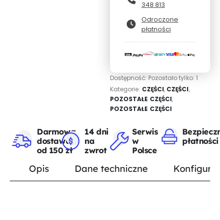
348 813
Odroczone
płatności
Dostępność:
Pozostało tylko: 1
Kategorie:
CZĘŚCI
,
CZĘŚCI
,
POZOSTAŁE CZĘŚCI
,
POZOSTAŁE CZĘŚCI
Darmowa
14 dni
Serwis
Bezpiecz
dostawa
na
w
płatności
od 150 zł
zwrot
Polsce
Opis
Dane techniczne
Konfigurat