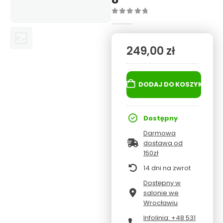
0
out of 5
249,00
zł
DODAJ DO KOSZYKA
Dostępny
Darmowa
dostawa od
150zł
14 dni na zwrot
Dostępny w
salonie we
Wrocławiu
Infolinia: +48 531