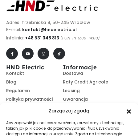
Adres: Trzebnicka 9, 50-245 Wrocław
E-mail:
kontakt@hndelectric.pl
Infolinia:
+48 531 348 813
(PON-PT 9:00-14:00)
HND Electric
Informacje
Kontakt
Dostawa
Blog
Raty Credit Agricole
Regulamin
Leasing
Polityka prywatności
Gwarancja
Kariera
14 dni na zwrot
Zarządzaj zgodą
Platforma B2B
Polecaj i zarabiaj
Aby zapewnić jak najlepsze wrażenia, korzystamy z technologii,
Program partnerski
takich jak pliki cookie, do przechowywania i/lub uzyskiwania
Zasubskrybuj nasz Newsletter
dostępu do informacji o urządzeniu. Zgoda na te technologie