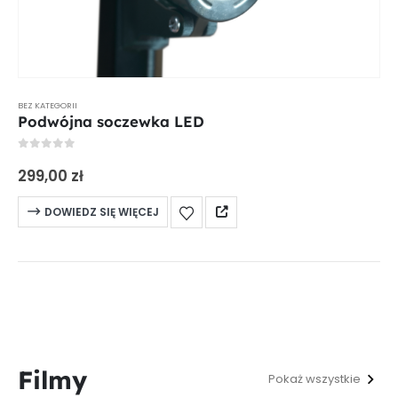
BEZ KATEGORII
Podwójna soczewka LED
0
out of 5
299,00
zł
DOWIEDZ SIĘ WIĘCEJ
Filmy
Pokaż wszystkie