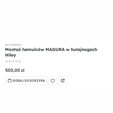
BEZ KATEGORII
Montaż hamulców MAGURA w hulajnogach
Hiley
0
out of 5
500,00
zł
DODAJ DO KOSZYKA