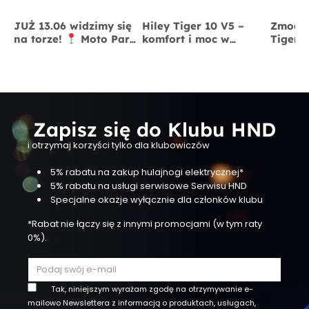
JUŻ 13.06 widzimy się
Hiley Tiger 10 V5 –
Zmodyf
na torze!
Moto Park
komfort i moc w
Tiger 
Kraków
13 czerwca
jednym
x BigS
Zapisz się do Klubu HND
i otrzymaj korzyści tylko dla klubowiczów
5% rabatu na zakup hulajnogi elektrycznej*
5% rabatu na usługi serwisowe Serwisu HND
Specjalne okazje wyłącznie dla członków klubu
*Rabat nie łączy się z innymi promocjami (w tym raty
0%).
Tak, niniejszym wyrażam zgodę na otrzymywanie e-
mailowo Newslettera z informacją o produktach, usługach,