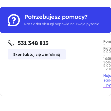
Potrzebujesz pomocy?
Nasz dział obsługi odpowie na Twoje pytania.
Poni
531 348 813
-
Piąt
9:00
Skontaktuj się z infolinią
-
14:0
Sob
9:00
15:0
Najc
zad
py