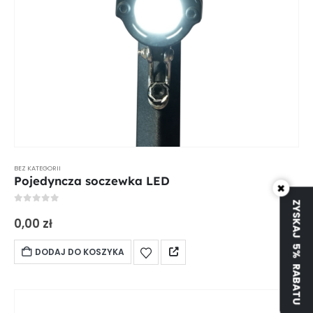
BEZ KATEGORII
Pojedyncza soczewka LED
×
ZYSKAJ 5% RABATU
0
out of 5
0,00
zł
DODAJ DO KOSZYKA