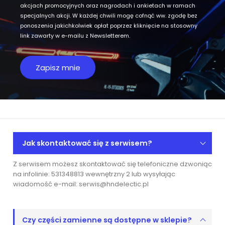
akcjach promocyjnych oraz nagrodach i ankietach w ramach
specjalnych akcji. W każdej chwili mogę cofnąć ww. zgodę bez
ponoszenia jakichkolwiek opłat poprzez kliknięcie na stosowny
link zawarty w e-mailu z Newsletterem.
Jak skontaktować się z serwisem?
Z serwisem możesz skontaktować się telefoniczne dzwoniąc
na infolinie: 531348813 wewnętrzny 2 lub wysyłając
wiadomość e-mail: serwis@hndelectic.pl
Czy części zamienne są dostępne w sklepie?