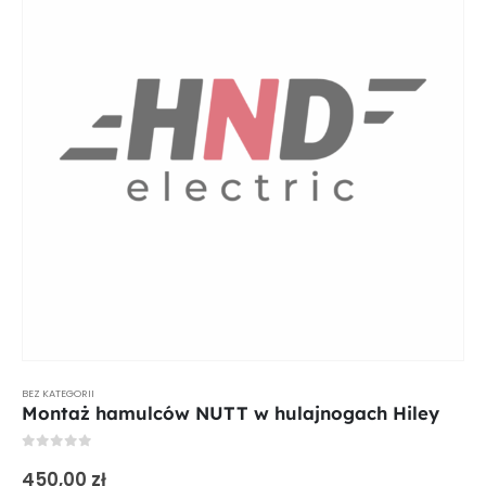
BEZ KATEGORII
Montaż hamulców NUTT w hulajnogach Hiley
0
out of 5
450,00
zł