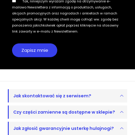
Tak, niniejszym wyrażam zgodę na otrzymywanie e-
mailowo Newslettera z informacją o produktach, usługach,
akcjach promocyjnych oraz nagrodach i ankietach w ramach
specjalnych akcji. W każdej chwili mogę cofnąć ww. zgodę bez
ponoszenia jakichkolwiek opłat poprzez kliknięcie na stosowny
link zawarty w e-mailu z Newsletterem.
Jak skontaktować się z serwisem?
Czy części zamienne są dostępne w sklepie?
Jak zgłosić gwarancyjnie usterkę hulajnogi?