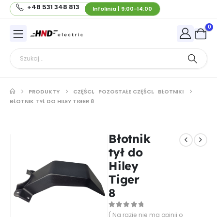
+48 531 348 813
Infolinia | 9:00-14:00
0
PRODUKTY
CZĘŚCI
,
POZOSTAŁE CZĘŚCI
,
BŁOTNIKI
BŁOTNIK TYŁ DO HILEY TIGER 8
Błotnik
tył do
Hiley
Tiger
8
0
out of 5
( Na razie nie ma opinii o