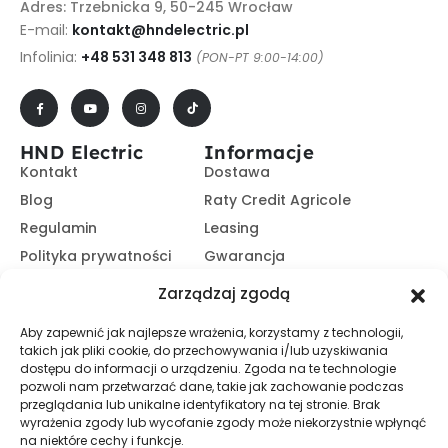
Adres: Trzebnicka 9, 50-245 Wrocław
E-mail:
kontakt@hndelectric.pl
Infolinia:
+48 531 348 813
(PON-PT 9:00-14:00)
HND Electric
Informacje
Kontakt
Dostawa
Blog
Raty Credit Agricole
Regulamin
Leasing
Polityka prywatności
Gwarancja
Kariera
14 dni na zwrot
Zarządzaj zgodą
Platforma B2B
Polecaj i zarabiaj
Aby zapewnić jak najlepsze wrażenia, korzystamy z technologii,
Program partnerski
takich jak pliki cookie, do przechowywania i/lub uzyskiwania
Zasubskrybuj nasz Newsletter
dostępu do informacji o urządzeniu. Zgoda na te technologie
pozwoli nam przetwarzać dane, takie jak zachowanie podczas
przeglądania lub unikalne identyfikatory na tej stronie. Brak
wyrażenia zgody lub wycofanie zgody może niekorzystnie wpłynąć
Zapisz Się
na niektóre cechy i funkcje.