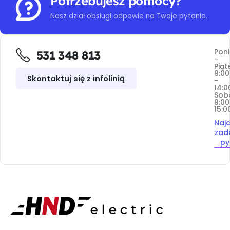
Potrzebujesz pomocy?
Nasz dział obsługi odpowie na Twoje pytania.
Poni
531 348 813
-
Piąt
9:00
Skontaktuj się z infolinią
-
14:0
Sob
9:00
15:0
Najc
zad
py