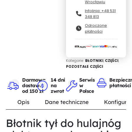
Wrocławiu
Infolinia: +48 531
348 813
Odroczone
płatności
Kategorie:
BŁOTNIKI
,
CZĘŚCI
,
POZOSTAŁE CZĘŚCI
Darmowa
14 dni
Serwis
Bezpiecz
dostawa
na
w
płatności
od 150 zł
zwrot
Polsce
Opis
Dane techniczne
Konfigurat
Błotnik tył do hulajnóg