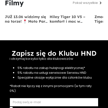
Filmy
Pokaż wszystkie
JUŻ 13.06 widzimy się
Hiley Tiger 10 V5 –
Zmodyf
na torze!
Moto Park
komfort i moc w
Tiger 
Kraków
13 czerwca
jednym
x BigS
Zapisz się do Klubu HND
i otrzymaj korzyści tylko dla klubowiczów
5% rabatu na zakup hulajnogi elektrycznej*
5% rabatu na usługi serwisowe Serwisu HND
Specjalne okazje wyłącznie dla członków klubu
*Rabat nie łączy się z innymi promocjami (w tym raty
0%).