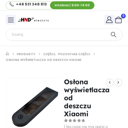
+48 531 348 813
Infolinia | 9:00-14:00
0
PRODUKTY
CZĘŚCI
,
POZOSTAŁE CZĘŚCI
OSŁONA WYŚWIETLACZA OD DESZCZU XIAOMI
Osłona
wyświetlacza
od
deszczu
Xiaomi
0
out of 5
( Na razie nie ma opinii o