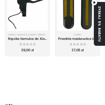
×
ZYSKAJ 5% RABATU
CZĘŚCI
,
HAMULCE
,
KLAMKI I DŹWIGNIE
CZĘŚCI
Rączka hamulca do Xiaomi m365 Pro Mi 1S Pro 2 Essential oryginal
Przednie maskownice śrub koła do Xiaomi m365 Pro Mi 1S Pro 2 Essential
0
out of 5
0
out of 5
39,00
zł
37,05
zł