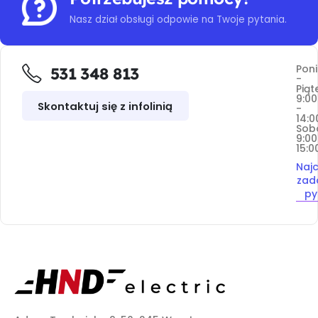
Nasz dział obsługi odpowie na Twoje pytania.
Poni
531 348 813
-
Piąt
9:00
Skontaktuj się z infolinią
-
14:0
Sob
9:00
15:0
Najc
zad
py