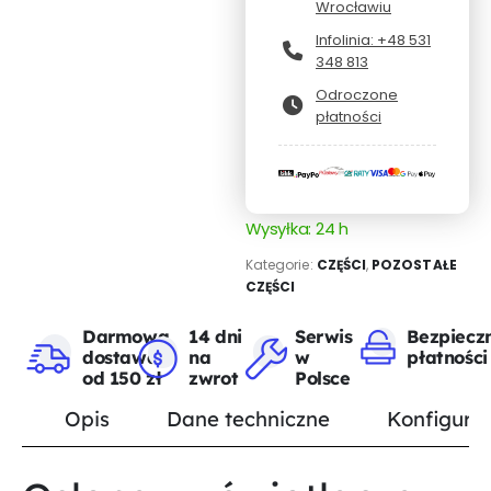
Wrocławiu
Infolinia: +48 531
348 813
Odroczone
płatności
Wysyłka: 24 h
Kategorie:
CZĘŚCI
,
POZOSTAŁE
CZĘŚCI
Darmowa
14 dni
Serwis
Bezpiecz
dostawa
na
w
płatności
od 150 zł
zwrot
Polsce
Opis
Dane techniczne
Konfigurat