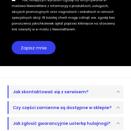
mailowo Newslettera z informacją o produktach, usługach,
akcjach promocyjnych oraz nagrodach i ankietach w ramach
specjalnych akcji. W każdej chwili mogę cofnąć ww. zgodę bez
ponoszenia jakichkolwiek opłat poprzez kliknięcie na stosowny
link zawarty w e-mailu z Newsletterem.
Jak skontaktować się z serwisem?
Czy części zamienne są dostępne w sklepie?
Jak zgłosić gwarancyjnie usterkę hulajnogi?