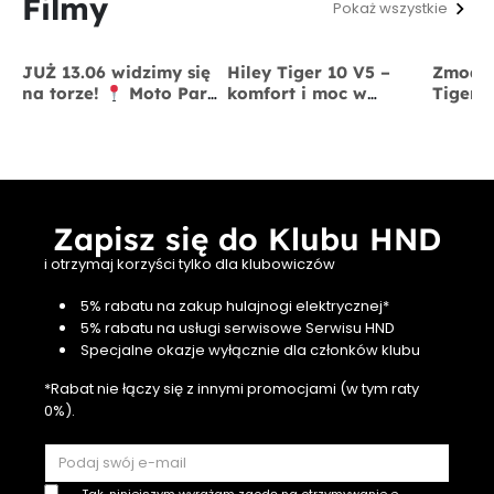
Filmy
Pokaż wszystkie
JUŻ 13.06 widzimy się
Hiley Tiger 10 V5 –
Zmodyf
na torze!
Moto Park
komfort i moc w
Tiger 
Kraków
13 czerwca
jednym
x BigS
Zapisz się do Klubu HND
i otrzymaj korzyści tylko dla klubowiczów
5% rabatu na zakup hulajnogi elektrycznej*
5% rabatu na usługi serwisowe Serwisu HND
Specjalne okazje wyłącznie dla członków klubu
*Rabat nie łączy się z innymi promocjami (w tym raty
0%).
Tak, niniejszym wyrażam zgodę na otrzymywanie e-