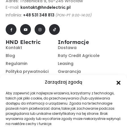
Adres: Trzebnicka 9, 50-245 Wrocław
E-mail:
kontakt@hndelectric.pl
Infolinia:
+48 531 348 813
(PON-PT 9:00-14:00)
HND Electric
Informacje
Kontakt
Dostawa
Blog
Raty Credit Agricole
Regulamin
Leasing
Polityka prywatności
Gwarancja
Kariera
14 dni na zwrot
Zarządzaj zgodą
Platforma B2B
Polecaj i zarabiaj
Aby zapewnić jak najlepsze wrażenia, korzystamy z technologii,
Program partnerski
takich jak pliki cookie, do przechowywania i/lub uzyskiwania
Zasubskrybuj nasz Newsletter
dostępu do informacji o urządzeniu. Zgoda na te technologie
pozwoli nam przetwarzać dane, takie jak zachowanie podczas
przeglądania lub unikalne identyfikatory na tej stronie. Brak
wyrażenia zgody lub wycofanie zgody może niekorzystnie wpłynąć
Zapisz Się
na niektóre cechy i funkcje.